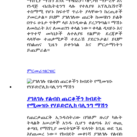
ማሸጊያ ማሽን እንደ ማዳበሪያ፣ ባዮጋዝ ማምረት እና
የነዳጅ ብሪኬትቲንግ ላሉ የተለያዩ አፕሊኬሽኖች
ተስማሚ የሆኑ ከፍተኛ ጥራት ያላቸውን ከረጢቶች
ያመርታል። ይህም ያገለገለው ጨርቅ ከመባከን ይልቅ
በጥሩ ሁኔታ ጥቅም ላይ እንዲውል ያረጋግጣል። ማሽኑ
ለመስራት እና ለመጠገን ቀላል ነው። ቀላል ዲዛይኑ እና
ቀጥተኛ መካኒኮች ለተለያዩ የልምድ ደረጃዎች
ላላቸው ተጠቃሚዎች ተደራሽ ያደርጉታል፣ ይህም
የስልጠና ጊዜን ይቀንሳል እና ምርታማነትን
ይጨምራል።
ምርመራ
ዝርዝር
ያገለገሉ የልብስ ጨርቆችን ክብደት
የሚመዝኑ የሃይድሮሊክ ባሊንግ ማሽን
የጨርቃጨርቅ ኢንዱስትሪው በዓለም ዙሪያ ካሉት
ትላልቅ አሠሪዎች አንዱ ሲሆን ቀልጣፋ እና ወጪ
ቆጣቢ የማሸጊያ መፍትሄዎች ፍላጎት ከጊዜ ወደ ጊዜ
እየጨመረ ነው። የክብደት መቀነሻ ያገለገሉ የልብስ