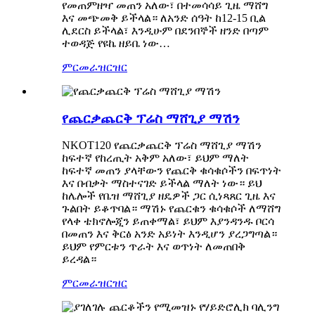
የመጠምዘዣ መጠን አለው፣ በተመሳሳይ ጊዜ ማሸግ
እና መጭመቅ ይችላል። ለአንድ ሰዓት ከ12-15 ቢል
ሊደርስ ይችላል፣ እንዲሁም በደንበኞች ዘንድ በጣም
ተወዳጅ የዩኬ ዘይቤ ነው…
ምርመራ
ዝርዝር
የጨርቃጨርቅ ፕሬስ ማሸጊያ ማሽን
NKOT120 የጨርቃጨርቅ ፕሬስ ማሸጊያ ማሽን
ከፍተኛ የከረጢት አቅም አለው፣ ይህም ማለት
ከፍተኛ መጠን ያላቸውን የጨርቅ ቁሳቁሶችን በፍጥነት
እና በብቃት ማስተናገድ ይችላል ማለት ነው። ይህ
ከሌሎች የቤዝ ማሸጊያ ዘዴዎች ጋር ሲነጻጸር ጊዜ እና
ጉልበት ይቆጥባል። ማሽኑ የጨርቁን ቁሳቁሶች ለማሸግ
የላቀ ቴክኖሎጂን ይጠቀማል፣ ይህም እያንዳንዱ ቦርሳ
በመጠን እና ቅርፅ አንድ አይነት እንዲሆን ያረጋግጣል።
ይህም የምርቱን ጥራት እና ወጥነት ለመጠበቅ
ይረዳል።
ምርመራ
ዝርዝር