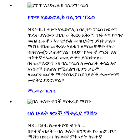
የጥጥ ሃይድሮሊክ ባሊንግ ፕሬስ
NK50LT የጥጥ ሃይድሮሊክ ባሊንግ ፕሬስ ከፍተኛ
ጥራት ያለውን የቤዝ መቅረጽ አቅም፣ ዝቅተኛ የጥገና
መስፈርቶችን እና የኃይል ቆጣቢነትን ያካትታል።
ማሽኑ የቤዝ መቅረጽ ሂደቱን ለማመቻቸት የላቀ
ቴክኖሎጂን ይጠቀማል፣ ይህም ከፍተኛ ምርት እና
ዝቅተኛ የአሠራር ወጪዎችን ያስከትላል።
በተጨማሪም፣ ኒክ ባሌ ፕሬስ ለመስራት ቀላል እና
አነስተኛ ስልጠና የሚፈልግ ሲሆን ይህም
ለጨርቃጨርቅ ማቀነባበሪያ ኩባንያዎች ተመጣጣኝ
መፍትሄ ያደርገዋል።
ምርመራ
ዝርዝር
ባለ ሁለት ዊንች ማቀፊያ ማሽን
NK-T60L የሁለትዮሽ ዊንጣ ...
ከፍተኛ ብቃት፡- ባለ ሁለት ዊንጣው የመጠምዘዣ
ማሽን በድርብ ክፍሎቹ ምክንያት ከፍተኛ