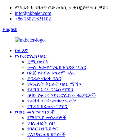
ምስራቅ ኩንሼንግ ሮድ ዉክሲ ሲቲ፣ጂያንግሱ፣ ቻይና
info@nkbaler.com
+86 15021631102
English
ስለ እኛ
የሃይድሮሊክ ባለር
ቋሚ ባለርስ
ሙሉ-አውቶማቲክ አግድም ባለር
በእጅ የተሰራ አግድም ባለር
የብረታ ብረት ባለር
የእንጨት ቅርፊት ባለር ማሽን
የቆሻሻ አረፋ ፕሬስ ማሽን
ከባድ የቆሻሻ ሃይድሮሊክ መቁረጫዎች
የቆሻሻ ብረት መቁረጫዎች
የፕሬስ ከረጢት ማሽን
የባለር መለዋወጫዎች
የማሸጊያ መሳሪያዎች
የባሌ ብረት ሽቦ
የባለር ኮንቬይተር
የሃይድሮሊክ ክፍሎች