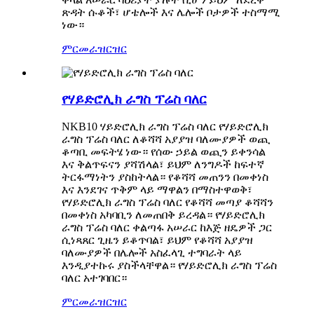
ጽዳት ሱቆች፣ ሆቴሎች እና ሌሎች ቦታዎች ተስማሚ
ነው።
ምርመራ
ዝርዝር
የሃይድሮሊክ ራግስ ፕሬስ ባለር
NKB10 ሃይድሮሊክ ራግስ ፕሬስ ባለር የሃይድሮሊክ
ራግስ ፕሬስ ባለር ለቆሻሻ አያያዝ ባለሙያዎች ወጪ
ቆጣቢ መፍትሄ ነው። የሰው ኃይል ወጪን ይቀንሳል
እና ቅልጥፍናን ያሻሽላል፣ ይህም ለንግዶች ከፍተኛ
ትርፋማነትን ያስከትላል። የቆሻሻ መጠንን በመቀነስ
እና እንደገና ጥቅም ላይ ማዋልን በማስተዋወቅ፣
የሃይድሮሊክ ራግስ ፕሬስ ባለር የቆሻሻ መጣያ ቆሻሻን
በመቀነስ አካባቢን ለመጠበቅ ይረዳል። የሃይድሮሊክ
ራግስ ፕሬስ ባለር ቀልጣፋ አሠራር ከእጅ ዘዴዎች ጋር
ሲነጻጸር ጊዜን ይቆጥባል፣ ይህም የቆሻሻ አያያዝ
ባለሙያዎች በሌሎች አስፈላጊ ተግባራት ላይ
እንዲያተኩሩ ያስችላቸዋል። የሃይድሮሊክ ራግስ ፕሬስ
ባለር አተገባበር።
ምርመራ
ዝርዝር