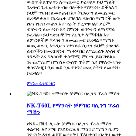
ውስጥ ቅልጥፍናን ለመጨመር ይረዳል። ይህ ማለት
በአጭር ጊዜ ውስጥ ብዙ ባሎችን ማምረት ይችላሉ፣
ይህም ገንዘብ ለመቆጠብ እና ትርፍዎን ለመጨመር
ይረዳዎታል። የከረጢት ያገለገሉ የልብስ ማሽኖች ወጥ
የሆነ የቤዝ መጠን እና ጥራት ያረጋግጣል፣ ይህም
ብክነትን ለመቀነስ እና የምርት ወጥነትን ለማሻሻል
ይረዳል። ይህ የደንበኞችን እርካታ ለማሻሻል እና
ለምርቶችዎ ፍላጎትን ለመጨመር ይረዳል። ማሽኑ
ወጪ ቆጣቢ እንዲሆን የተነደፈ ሲሆን ይህም ያገለገሉ
ልብሶችን በመደበኛነት ማቀነባበር ለሚፈልጉ አነስተኛ
ንግዶች እና ግለሰቦች ተስማሚ ምርጫ ያደርገዋል።
በተጨማሪም በማሽኑ ውስጥ ጥቅም ላይ የዋለው የላቀ
ቴክኖሎጂ ከጊዜ ወደ ጊዜ የጥገና ወጪዎችን ለመቀነስ
ይረዳል።
ምርመራ
ዝርዝር
NK-T60L የማንሳት ቻምበር ባሊንግ ፕሬስ
ማሽን
የNK-T60L ሊፍት ቻምበር ባሊንግ ፕሬስ ማሽን
ቀልጣፋ እና ምቹ የሃይድሮሊክ ማሸጊያ ማሽን ሲሆን
በዋናነት እንደ ቆሻሻ ወረቀት፣ ፕላስቲክ፣ ብረት፣ ወዘተ