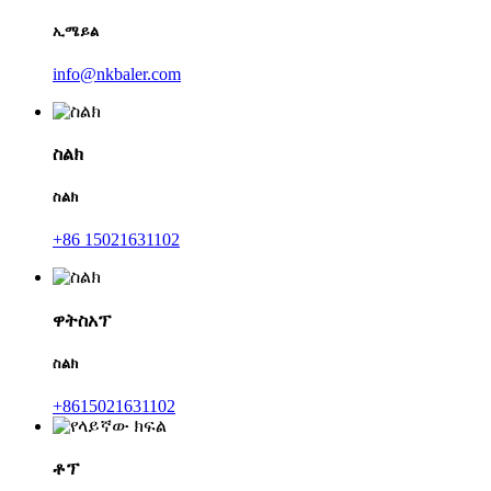
ኢሜይል
info@nkbaler.com
ስልክ
ስልክ
+86 15021631102
ዋትስአፕ
ስልክ
+8615021631102
ቶፕ