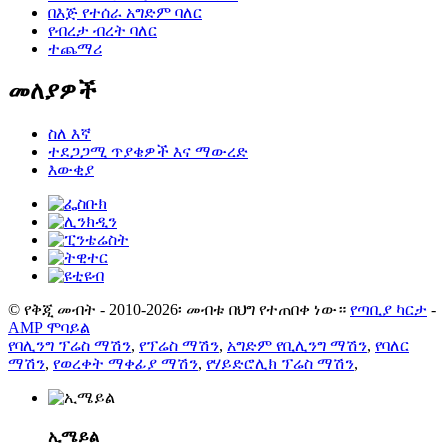
በእጅ የተሰራ አግድም ባለር
የብረታ ብረት ባለር
ተጨማሪ
መለያዎች
ስለ እኛ
ተደጋጋሚ ጥያቄዎች እና ማውረድ
እውቂያ
© የቅጂ መብት - 2010-2026፡ መብቱ በህግ የተጠበቀ ነው።
የጣቢያ ካርታ
-
AMP ሞባይል
የባሊንግ ፕሬስ ማሽን
,
የፕሬስ ማሽን
,
አግድም የቢሊንግ ማሽን
,
የባለር
ማሽን
,
የወረቀት ማቀፊያ ማሽን
,
የሃይድሮሊክ ፕሬስ ማሽን
,
ኢሜይል