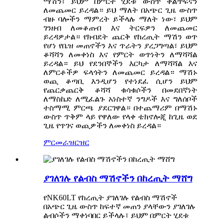
ማሽን፣ ይህም በምርት ሂደቱ ውስጥ ቅልጥፍናን
ለመጨመር ይረዳል። ይህ ማለት በአጭር ጊዜ ውስጥ
ብዙ ባሎችን ማምረት ይችላሉ ማለት ነው፣ ይህም
ገንዘብ ለመቆጠብ እና ትርፍዎን ለመጨመር
ይረዳዎታል። የክብደት ጨርቅ የከረጢት ማሽን ወጥ
የሆነ የቤዝ መጠኖችን እና ጥራትን ያረጋግጣል፣ ይህም
ቆሻሻን ለመቀነስ እና የምርት ወጥነትን ለማሻሻል
ይረዳል። ይህ የደንበኞችን እርካታ ለማሻሻል እና
ለምርቶችዎ ፍላጎትን ለመጨመር ይረዳል። ማሽኑ
ወጪ ቆጣቢ እንዲሆን የተነደፈ ሲሆን ይህም
የጨርቃጨርቅ ቆሻሻ ቁሳቁሶችን በመደበኛነት
ለማስኬድ ለሚፈልጉ አነስተኛ ንግዶች እና ግለሰቦች
ተስማሚ ምርጫ ያደርገዋል። በተጨማሪም በማሽኑ
ውስጥ ጥቅም ላይ የዋለው የላቀ ቴክኖሎጂ ከጊዜ ወደ
ጊዜ የጥገና ወጪዎችን ለመቀነስ ይረዳል።
ምርመራ
ዝርዝር
ያገለገሉ የልብስ ማሽኖችን በከረጢት ማሸግ
የNK60LT የከረጢት ያገለገሉ የልብስ ማሽኖች
በአጭር ጊዜ ውስጥ ከፍተኛ መጠን ያላቸውን ያገለገሉ
ልብሶችን ማቀነባበር ይችላሉ፣ ይህም በምርት ሂደቱ