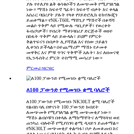
ያሉ የተለያዩ ልቅ ቁሳቁሶችን ለመጭመቅ የሚያገለግል
ነው። ማሽኑ ከፍተኛ ግፊት፣ ከፍተኛ ብቃት እና ቀላል
አሰራር ባህሪያት ያሉት የላቀ የሃይድሮሊክ ቴክኖሎጂን
ይጠቀማል። የNK-T60L ማሸጊያ ማሽኖች በቆሻሻ
መልሶ ጥቅም ላይ የሚውሉ ጣቢያዎች፣ የወረቀት
ፋብሪካዎች፣ የብረት ማቀነባበሪያ ድርጅቶች ወዘተ
በስፋት ጥቅም ላይ ይውላሉ፣ ይህም የምርት
ቅልጥፍናን በብቃት ሊያሻሽል እና የሰው ኃይልን
ሊቀንስ ይችላል። በተጨማሪም ማሽኑ የታመቀ
መዋቅር እና ምቹ ጥገና ጥቅሞች አሉት፣ እና ለዘመናዊ
የኢንዱስትሪ ምርት ተስማሚ መሳሪያ ነው።
ምርመራ
ዝርዝር
ለ100 ፓውንድ የሚመዝኑ ቋሚ ባሌሮች
ለ100 ፓውንድ የሚመዝኑ NK30LT ቋሚ ባሌሮች
የልብስ ባሌ በዋናነት 100 ፓውንድ ክብደት
ለመጭመቅ የሚያገለግል ቋሚ መጭመቂያ ነው።
ማሽኑ ልብሶቹን በቀላሉ ለማከማቸትና ለማጓጓዝ ወደ
ጠንካራ ብሎኮች የሚያስገባ ቋሚ ዲዛይን ይጠቀማል።
የNK30LT መጭመቂያ ቀልጣፋ፣ ቦታ ለመቆጠብ እና
ቀላል አሠራር ባህሪያት ያሉት ሲሆን ይህም ለደረቅ