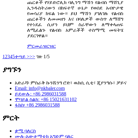
ጨርቆች የሃይድሮሊክ ባሊንግ ማሽን የልብስ ማሸጊያ
ኢንዱስትሪውን በከፍተኛ ሁኔታ የወሰደ አብዮታዊ
የመሳሪያ ክፍል ነው። ይህ ማሽን ያገለገሉ የልብስ
ጨርቆችን ለመመዘን እና በባሌዎች ውስጥ ለማሸግ
የተነደፈ ሲሆን ይህም ስራቸውን ለማቀላጠፍ
ለሚፈልጉ የልብስ አምራቾች ተስማሚ መፍትሄ
ያደርገዋል።
ምርመራ
ዝርዝር
1
2
3
4
5
ቀጣይ >
>>
ገጽ 1/5
ያግኙን
አድራሻ፡ ምስራቅ ኩንሼንግ ሮድ፣ ዉክሲ ሲቲ፣ ጂያንግሱ፣ ቻይና
Email: info@nkbaler.com
ይደውሉ: +86 2986031588
ሞባይል ስልክ: +86 15021631102
ፋክስ፡ +86 2986031588
ምርት
ቋሚ ባለርስ
ሙሉ-አውቶማቲክ አግድም ባለር