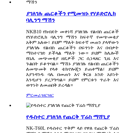
ያገለገሉ ጨርቆችን የሚመዝኑ የሃይድሮሊክ
ባሊንግ ማሽን
NKB10 የክብደት መቀነሻ ያገለገሉ የልብስ ጨርቆች
የሃይድሮሊክ ባሊንግ ማሽን ከፍተኛ የመጭመቂያ
አቅም አለው፣ ይህም ማለት ከፍተኛ መጠን ያላቸውን
ያገለገሉ የልብስ ጨርቆችን በፍጥነት እና በብቃት
ማስተናገድ ይችላል ማለት ነው። ይህም ከሌሎች
የቤሌ መጭመቂያ ዘዴዎች ጋር ሲነጻጸር ጊዜ እና
ጉልበት ይቆጥባል። ማሽኑ ያገለገሉ የልብስ ጨርቆችን
ለመጭመቅ የላቀ ቴክኖሎጂን ይጠቀማል፣ ይህም
እያንዳንዱ ባሌ በመጠን እና ቅርፅ አንድ አይነት
እንዲሆን ያረጋግጣል። ይህም የምርቱን ጥራት እና
ወጥነት ለመጠበቅ ይረዳል።
ምርመራ
ዝርዝር
የዱስተር ያገለገለ የጨርቅ ፕሬስ ማሸጊያ
NK-T60L የዱስተር ጥቅም ላይ የዋለ የጨርቅ ፕሬስ