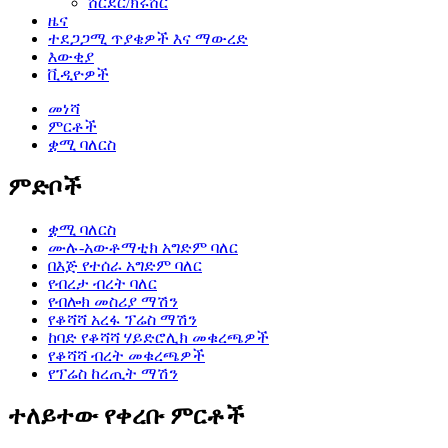
ሸርደር/ክሩሸር
ዜና
ተደጋጋሚ ጥያቄዎች እና ማውረድ
እውቂያ
ቪዲዮዎች
መነሻ
ምርቶች
ቋሚ ባለርስ
ምድቦች
ቋሚ ባለርስ
ሙሉ-አውቶማቲክ አግድም ባለር
በእጅ የተሰራ አግድም ባለር
የብረታ ብረት ባለር
የብሎክ መስሪያ ማሽን
የቆሻሻ አረፋ ፕሬስ ማሽን
ከባድ የቆሻሻ ሃይድሮሊክ መቁረጫዎች
የቆሻሻ ብረት መቁረጫዎች
የፕሬስ ከረጢት ማሽን
ተለይተው የቀረቡ ምርቶች