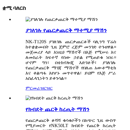
ቋሚ ባለርስ
ያገለገሉ የጨርቃጨርቅ ማተሚያ ማሽን
NK-T120S ያገለገሉ ጨርቃጨርቆች ባሊንግ ፕሬስ
ከተቋቋሙበት ጊዜ ጀምሮ ረጅም መንገድ ተጉዘዋል።
መጀመሪያ ላይ እነዚህ ማሽኖች በእጅ የሚሠሩ እና
ለመስራት ከፍተኛ የሰው ኃይል የሚጠይቁ ነበሩ።
ሆኖም ግን፣ በቴክኖሎጂ እድገቶች፣ ያገለገሉ
የጨርቃጨርቅ ማገጃ ማሽኖች የበለጠ አውቶማቲክ
እና ቀልጣፋ እየሆኑ መጥተዋል፣ ይህም የእጅ ሥራ
አስፈላጊነትን ይቀንሳል።
ምርመራ
ዝርዝር
የክብደት ጨርቅ ከረጢት ማሽን
የጨርቃጨርቅ ቆሻሻ ቁሳቁሶችን በአጭር ጊዜ ውስጥ
የሚያመርት የNK50LT ክብደት የጨርቅ ከረጢት