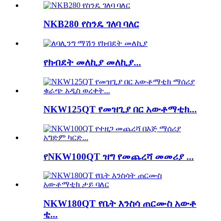
NKB280 የስንዴ ገለባ ባለር
የክብደት መለኪያ መለኪያ...
NKW125QT የመዝጊያ በር አውቶማቲክ...
የNKW100QT ዝግ የመጨረሻ መመሪያ ...
NKW180QT የቤት እንስሳ ጠርሙስ አውቶ
ቲ...