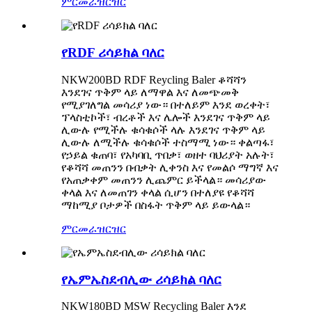
ምርመራ
ዝርዝር
የRDF ሪሳይክል ባለር
NKW200BD RDF Reycling Baler ቆሻሻን
እንደገና ጥቅም ላይ ለማዋል እና ለመጭመቅ
የሚያገለግል መሳሪያ ነው። በተለይም እንደ ወረቀት፣
ፕላስቲኮች፣ ብረቶች እና ሌሎች እንደገና ጥቅም ላይ
ሊውሉ የሚችሉ ቁሳቁሶች ላሉ ​​እንደገና ጥቅም ላይ
ሊውሉ ለሚችሉ ቁሳቁሶች ተስማሚ ነው። ቀልጣፋ፣
የኃይል ቁጠባ፣ የአካባቢ ጥበቃ፣ ወዘተ ባህሪያት አሉት፣
የቆሻሻ መጠንን በብቃት ሊቀንስ እና የመልሶ ማግኛ እና
የአጠቃቀም መጠንን ሊጨምር ይችላል። መሳሪያው
ቀላል እና ለመጠገን ቀላል ሲሆን በተለያዩ የቆሻሻ
ማከሚያ ቦታዎች በስፋት ጥቅም ላይ ይውላል።
ምርመራ
ዝርዝር
የኤምኤስደብሊው ሪሳይክል ባለር
NKW180BD MSW Recycling Baler እንደ