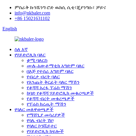
ምስራቅ ኩንሼንግ ሮድ ዉክሲ ሲቲ፣ጂያንግሱ፣ ቻይና
info@nkbaler.com
+86 15021631102
English
ስለ እኛ
የሃይድሮሊክ ባለር
ቋሚ ባለርስ
ሙሉ-አውቶማቲክ አግድም ባለር
በእጅ የተሰራ አግድም ባለር
የብረታ ብረት ባለር
የእንጨት ቅርፊት ባለር ማሽን
የቆሻሻ አረፋ ፕሬስ ማሽን
ከባድ የቆሻሻ ሃይድሮሊክ መቁረጫዎች
የቆሻሻ ብረት መቁረጫዎች
የፕሬስ ከረጢት ማሽን
የባለር መለዋወጫዎች
የማሸጊያ መሳሪያዎች
የባሌ ብረት ሽቦ
የባለር ኮንቬይተር
የሃይድሮሊክ ክፍሎች