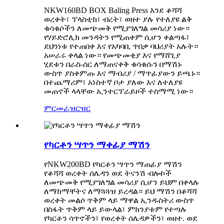
NKW160BD BOX Baling Press እንደ ቆሻሻ
ወረቀት፣ ፕላስቲክ፣ ብረት፣ ወዘተ ያሉ የተለያዩ ልቅ
ቁሳቁሶችን ለመጭመቅ የሚያገለግል መሳሪያ ነው።
የሃይድሮሊክ መንዳትን የሚጠቀም ሲሆን ቀልጣፋ፣
ደህንነቱ የተጠበቀ እና የአካባቢ ጥበቃ ባህሪያት አሉት።
አሠራሩ ቀላል ነው። የመጭመቂያ እና የማሸጊያ
ሂደቱን በራስ-ሰር ለማጠናቀቅ ቁሳቁሱን በማሽኑ
ውስጥ ያስቀምጡ እና ማብሪያ / ማጥፊያውን ይጫኑ።
በተጨማሪም፣ አነስተኛ ቦታ ያለው እና ለተለያዩ
መጠኖች ላላቸው ኢንተርፕራይዞች ተስማሚ ነው።
ምርመራ
ዝርዝር
የካርቶን ሣጥን ማቀፊያ ማሽን
የNKW200BD የካርቶን ሣጥን ማጠፊያ ማሽን
የቆሻሻ ወረቀት ሰሌዳን ወደ ትናንሽ ብሎኮች
ለመጭመቅ የሚያገለግል መሳሪያ ሲሆን ይህም በቀላሉ
ለማከማቸትና ለማጓጓዝ ይረዳል። ይህ ማሽን በቆሻሻ
ወረቀት መልሶ ጥቅም ላይ ማዋል ኢንዱስትሪ ውስጥ
በስፋት ጥቅም ላይ ይውላል፣ ምክንያቱም የተጣሉ
የካርቶን ሳጥኖችን፣ የወረቀት ሰሌዳዎችን፣ ወዘተ. ወደ