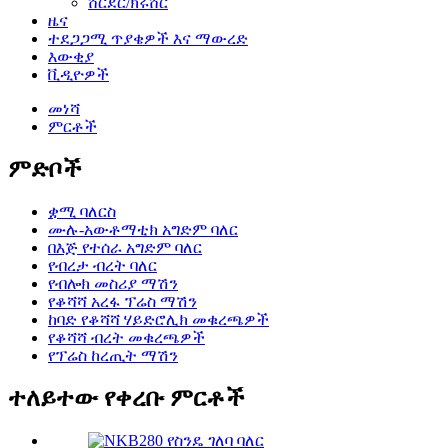
ሸርደር/ክሩሸር
ዜና
ተደጋጋሚ ጥያቄዎች እና ማውረድ
እውቂያ
ቪዲዮዎች
መነሻ
ምርቶች
ምድቦች
ቋሚ ባለርስ
ሙሉ-አውቶማቲክ አግድም ባለር
በእጅ የተሰራ አግድም ባለር
የብረታ ብረት ባለር
የብሎክ መስሪያ ማሽን
የቆሻሻ አረፋ ፕሬስ ማሽን
ከባድ የቆሻሻ ሃይድሮሊክ መቁረጫዎች
የቆሻሻ ብረት መቁረጫዎች
የፕሬስ ከረጢት ማሽን
ተለይተው የቀረቡ ምርቶች