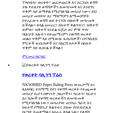
ፕላስቲክ፣ ወረቀት፣ ጨርቃጨርቅ እና ኦርጋኒክ ቆሻሻ
ያሉ የተለያዩ ቆሻሻዎችን ለመጭመቅ እና እንደገና
ጥቅም ላይ ለማዋል የሚያገለግል መሳሪያ ነው። ይህ
መሳሪያ መጓጓዣ እና ማከማቻን ለማመቻቸት
የተረፈውን ቆሻሻ ወደ ትናንሽ ብሎኮች መጭመቅ
ይችላል። ቀላል አሠራር፣ ከፍተኛ ቅልጥፍና፣ ዝቅተኛ
ድምጽ፣ ዝቅተኛ የኃይል ፍጆታ እና ምቹ ጥገና
ባህሪያት አሉት። በተጨማሪም፣ በቆሻሻ ወረቀት
መልሶ ጥቅም ላይ በሚውሉ ፋብሪካዎች፣ በፕላስቲክ
ምርቶች ፋብሪካዎች እና በእርሻ ቦታዎች በስፋት
ጥቅም ላይ ሊውል ይችላል።
ምርመራ
ዝርዝር
የወረቀት ባሊንግ ፕሬስ
NKW80BD Paper Baling Press ውጤታማ እና
ለአካባቢ ተስማሚ የሆነ የቆሻሻ ወረቀት የተጨመቀ
መሳሪያ ሲሆን በዋናነት ጋዜጦችን፣ ካርቶን፣ ካርቶን
እና ሌሎች የቆሻሻ ወረቀቶችን ለመጭመቅ
የሚያገለግል ነው። መሳሪያው ጠንካራ ግፊት እና
ከፍተኛ የማሸጊያ ቅልጥፍና ያለው የሃይድሮሊክ
ስርዓት ይጠቀማል። አሰራሩ ቀላል ነው፣ የቆሻሻ