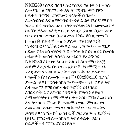
NKB280 የስንዴ ገለባ ባለር የስንዴ ገለባውን በቀላሉ
ለመያዝ፣ ለማከማቸት እና ለማጓጓዝ ወጥ የሆነ፣
ከፍተኛ ጥግግት ያላቸውን ዛጎሎች በብቃት
ለመሰብሰብ እና ለማጥበብ የተነደፈ ልዩ የእርሻ ማሽን
ነው። ይህ ጠንካራ ባለር የላቀ የሃይድሮሊክ መጭመቂያ
ስርዓት ያለው ዘላቂ የብረት ግንባታ ያለው ሲሆን ወጥ
የሆነ የቤዝ ጥግግት (በተለምዶ 120-180 ኪ.ግ/ሜ³)
በመጠበቅ ከፍተኛ መጠን ያለው ገለባ በፍጥነት
ማቀነባበር የሚችል ነው። ፈጠራ ያለው የመመገቢያ
ዘዴው የቁሳቁስ ብክነትን ይቀንሳል እና በተለያዩ የመስክ
ሁኔታዎች ውስጥ ለስላሳ አሠራርን ያረጋግጣል።
NKB280 ለከብት እርባታ አልጋ፣ ለባዮማስ ነዳጅ
ወይም ለኢንዱስትሪ ጥሬ ዕቃዎች ተስማሚ የሆኑ
ደረጃቸውን የጠበቁ አራት ማዕዘን ቅርጽ ያላቸው
ዛጎሎችን (የተለመዱ መጠኖች፡ 80x90x110 ሴ.ሜ)
ያመርታል። በሚስተካከለው የመጭመቂያ ኃይል እና
ለተጠቃሚ ምቹ በሆኑ ቁጥጥሮች፣ ይህ ባለር
ለገበሬዎች እና ለግብርና ንግዶች የገለባ አያያዝን
ለማመቻቸት፣ የማከማቻ ቦታን እስከ 75% ለመቀነስ
እና ከግብርና ምርቶች ተጨማሪ የገቢ ምንጮችን
ለመፍጠር አስተማማኝ፣ ዝቅተኛ የጥገና መፍትሄ
ይሰጣል። ማሽኑ ከትራክተሮች ጋር ያለው ተኳሃኝነት
(PTO-የሚነዳ) ለመካከለኛ እና ለትልቅ የእርሻ
ስራዎች ተስማሚ ያደርገዋል።