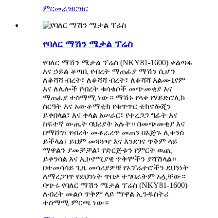
ምርመራ
ዝርዝር
የባለር ማሽን ሜታል ፕሬስ
የባለር ማሽን ሜታል ፕሬስ (NKY81-1600) ቀልጣፋ
እና ኃይል ቆጣቢ የብረት ማጠፊያ ማሽን ሲሆን
ለቆሻሻ ብረት፣ ለቆሻሻ ብረት፣ ለቆሻሻ አልሙኒየም
እና ለሌሎች የብረት ቁሳቁሶች መጭመቂያ እና
ማጠፊያ ተስማሚ ነው። ማሽኑ የላቀ የሃይድሮሊክ
ስርዓት እና አውቶማቲክ የቁጥጥር ቴክኖሎጂን
ይቀበላል፣ እና ቀላል አሠራር፣ የተረጋጋ ግፊት እና
ከፍተኛ ውጤት ባህሪያት አሉት። በመጭመቂያ እና
በማሸግ፣ የብረት መቆራረጥ መጠን በእጅጉ ሊቀንስ
ይችላል፣ ይህም መጓጓዣ እና እንደገና ጥቅም ላይ
ማዋልን ያመቻቻል፣ የድርጅቱን የምርት ወጪ
ይቀንሳል እና ኢኮኖሚያዊ ጥቅሞችን ያሻሽላል።
በተመሳሳይ ጊዜ መሳሪያዎቹ የኦፕሬተሮችን ደህንነት
ለማረጋገጥ የደህንነት ጥበቃ ተግባራትም አሏቸው።
ባጭሩ የባለር ማሽን ሜታል ፕሬስ (NKY81-1600)
ለብረት መልሶ ጥቅም ላይ ማዋል ኢንዱስትሪ
ተስማሚ ምርጫ ነው።