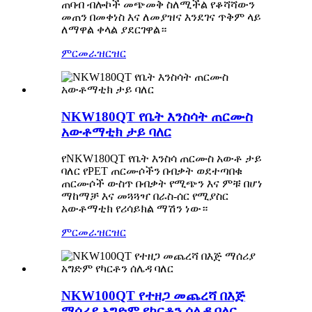
ጠባብ ብሎኮች መጭመቅ ስለሚችል የቆሻሻውን
መጠን በመቀነስ እና ለመያዝና እንደገና ጥቅም ላይ
ለማዋል ቀላል ያደርገዋል።
ምርመራ
ዝርዝር
NKW180QT የቤት እንስሳት ጠርሙስ
አውቶማቲክ ታይ ባለር
የNKW180QT የቤት እንስሳ ጠርሙስ አውቶ ታይ
ባለር የPET ጠርሙሶችን በብቃት ወደተጣበቁ
ጠርሙሶች ውስጥ በብቃት የሚጭን እና ምቹ በሆነ
ማከማቻ እና መጓጓዣ በራስ-ሰር የሚያስር
አውቶማቲክ የሪሳይክል ማሽን ነው።
ምርመራ
ዝርዝር
NKW100QT የተዘጋ መጨረሻ በእጅ
ማሰሪያ አግድም የካርቶን ሰሌዳ ባለር