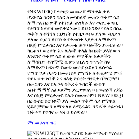
የNKW100QT የተዘጋ መጨረሻ ማንዋል ታይ
ሆሪዞናል ካርቶን ባለር ለመካከለኛ መጠን ጥቅም ላይ
ለማዋል ስራዎች የተነደፈ ጠንካራ እና ወጪ ቆጣቢ
የቆሻሻ አያያዝ መፍትሄ ነው። ይህ አግድም ባለር በስራ
ወቅት ለተሻሻለ ደህንነት የተዘጋ ጫፍ ያለው ዲዛይን
ያለው ሲሆን ደህንነቱ የተጠበቀ አያያዝ ለማድረግ
በእጅ የሚታሰር እና የታመቁ ወጥ ባሎችን ያመርታል።
ካርቶን፣ ወረቀት እና ሌሎች ቀላል ክብደት ያላቸውን
እንደገና ጥቅም ላይ ሊውሉ የሚችሉ እቃዎችን
ለማስኬድ ተስማሚ ሲሆን የቤሉን ጥግግት ከፍ
ለማድረግ ከፍተኛ የመጭመቂያ ኃይልን ይሰጣል
የማከማቻ ቦታን በመቀነስ። የማሽኑ ለተጠቃሚ ምቹ
የሆኑ ቁጥጥሮች እና ዘላቂ የብረት ግንባታ በችርቻሮ፣
በመጋዘን እና በኢንዱስትሪ ቅንብሮች ውስጥ
አስተማማኝ አፈጻጸምን ያረጋግጣሉ። በመጠነኛ አሻራ
እና በእጅ የሚታጠፍ ባሌን በመጠቀም፣ NKW100QT
በራስ-ሰር ስርዓቶች ያለ መልሶ ጥቅም ላይ የማዋል
ሂደቶቻቸውን ለማቃለል ለሚፈልጉ ንግዶች ቀልጣፋ፣
ዝቅተኛ የጥገና መፍትሄ ይሰጣል።
ምርመራ
ዝርዝር