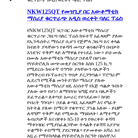
NKW125QT የመዝጊያ በር አውቶማቲክ
ማሰሪያ ቁርጥራጭ አዲስ ወረቀት ባለር ፕሬስ
የNKW125QT ዝጋ በር አውቶማቲክ ማሰሪያ
ቁርጥራጭ ጋዜጣ ባለር ፕሬስ ከፍተኛ አፈጻጸም ያለው
የኢንዱስትሪ ማሰሪያ ሲሆን የጅምላ ጋዜጣ እና ቀላል
ክብደት ያላቸውን የቆሻሻ መጣያ ቁሳቁሶችን በብቃት
እንደገና ጥቅም ላይ ለማዋል የተነደፈ ነው። ይህ ሙሉ
በሙሉ አውቶማቲክ ማሰሪያ ኃይለኛ በሆነው
የሃይድሮሊክ መጭመቂያ ስርዓቱ እስከ 125 ኪ.ግ
የሚደርሱ ከፍተኛ ጥግግት ያላቸውን ባሌዎችን
በማቅረብ የኦፕሬተርን ጥበቃ ያረጋግጣል። ፕሮግራም
ሊደረግ የሚችል መንትያ/ሽቦ ማሰሪያ ያለው
አውቶማቲክ ማሰሪያ ዘዴ አነስተኛ የእጅ ጣልቃ ገብነት
ያለው ወጥ የሆነ፣ ለማጓጓዝ ዝግጁ የሆኑ ባሌዎችን
ይፈጥራል። ለቀጣይ አሠራር የተነደፈው፣ ከባድ
የብረት ግንባታ፣ ኃይል ቆጣቢ አፈጻጸም እና የግፊት
ክትትል ያለው ስማርት የቁጥጥር ፓነል አለው - ይህም
ለዳግም ጥቅም ላይ የሚውሉ ማዕከላት፣ ለማተሚያ
ፋብሪካዎች እና በየቀኑ ከ5-10 ቶን የወረቀት ቆሻሻ
ማቀነባበር የሚያስፈልጋቸው ትላልቅ የቆሻሻ አያያዝ
ተቋማት ተስማሚ ያደርገዋል። የታመቀው አሻራ እና
አቧራ የማይከላከል የሃይድሮሊክ ስርዓት በአስቸጋሪ