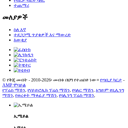
የብረታ ብረት ባለር
ተጨማሪ
መለያዎች
ስለ እኛ
ተደጋጋሚ ጥያቄዎች እና ማውረድ
እውቂያ
© የቅጂ መብት - 2010-2026፡ መብቱ በህግ የተጠበቀ ነው።
የጣቢያ ካርታ
-
AMP ሞባይል
የፕሬስ ማሽን
,
የሃይድሮሊክ ፕሬስ ማሽን
,
የባለር ማሽን
,
አግድም የቢሊንግ
ማሽን
,
የወረቀት ማቀፊያ ማሽን
,
የባሊንግ ፕሬስ ማሽን
,
ኢሜይል
ኢሜይል