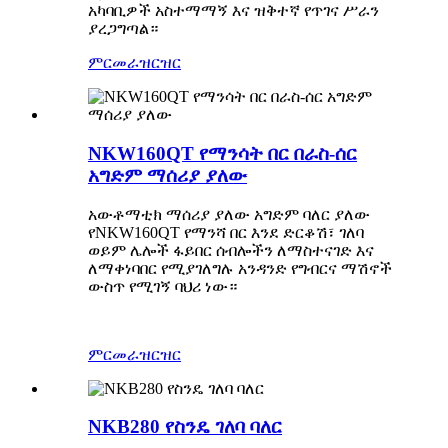
አካባቢዎች አስተማማኝ እና ዝቅተኛ የጥገና ሥራን
ያረጋግጣል።
ምርመራ
ዝርዝር
NKW160QT የማንሳት በር በራስ-ሰር
አግድም ማሰሪያ ያለው
አውቶማቲክ ማሰሪያ ያለው አግድም ባለር ያለው
የNKW160QT የማንሻ በር እንደ ድርቆሽ፣ ገለባ
ወይም ሌሎች ፋይበር ሰብሎችን ለማስተናገድ እና
ለማቀነባበር የሚያገለግሉ አንዳንድ የግብርና ማሽኖች
ውስጥ የሚገኝ ባህሪ ነው።
ምርመራ
ዝርዝር
NKB280 የስንዴ ገለባ ባለር