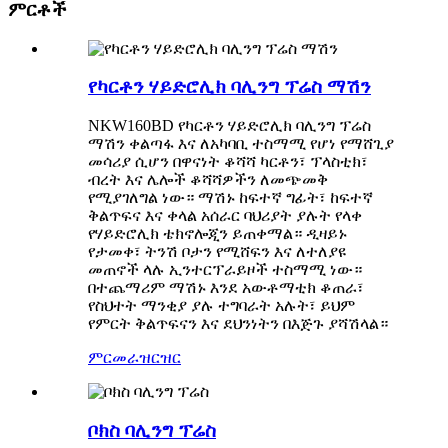
ምርቶች
የካርቶን ሃይድሮሊክ ባሊንግ ፕሬስ ማሽን
NKW160BD የካርቶን ሃይድሮሊክ ባሊንግ ፕሬስ
ማሽን ቀልጣፋ እና ለአካባቢ ተስማሚ የሆነ የማሸጊያ
መሳሪያ ሲሆን በዋናነት ቆሻሻ ካርቶን፣ ፕላስቲክ፣
ብረት እና ሌሎች ቆሻሻዎችን ለመጭመቅ
የሚያገለግል ነው። ማሽኑ ከፍተኛ ግፊት፣ ከፍተኛ
ቅልጥፍና እና ቀላል አሰራር ባህሪያት ያሉት የላቀ
የሃይድሮሊክ ቴክኖሎጂን ይጠቀማል። ዲዛይኑ
የታመቀ፣ ትንሽ ቦታን የሚሸፍን እና ለተለያዩ
መጠኖች ላሉ ኢንተርፕራይዞች ተስማሚ ነው።
በተጨማሪም ማሽኑ እንደ አውቶማቲክ ቆጠራ፣
የስህተት ማንቂያ ያሉ ተግባራት አሉት፣ ይህም
የምርት ቅልጥፍናን እና ደህንነትን በእጅጉ ያሻሽላል።
ምርመራ
ዝርዝር
ቦክስ ባሊንግ ፕሬስ