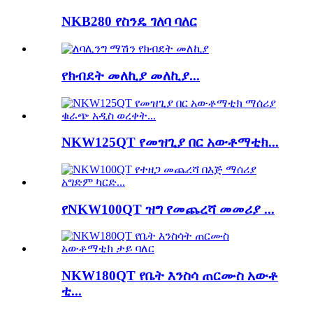
NKB280 የስንዴ ገለባ ባለር
የክብደት መለኪያ መለኪያ...
NKW125QT የመዝጊያ በር አውቶማቲክ...
የNKW100QT ዝግ የመጨረሻ መመሪያ ...
NKW180QT የቤት እንስሳ ጠርሙስ አውቶ
ቲ...