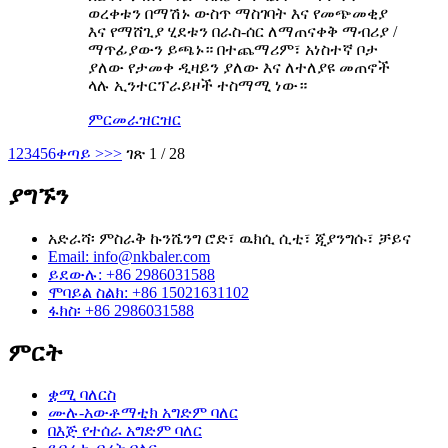
ወረቀቱን በማሽኑ ውስጥ ማስገባት እና የመጭመቂያ
እና የማሸጊያ ሂደቱን በራስ-ሰር ለማጠናቀቅ ማብሪያ /
ማጥፊያውን ይጫኑ። በተጨማሪም፣ አነስተኛ ቦታ
ያለው የታመቀ ዲዛይን ያለው እና ለተለያዩ መጠኖች
ላሉ ኢንተርፕራይዞች ተስማሚ ነው።
ምርመራ
ዝርዝር
1
2
3
4
5
6
ቀጣይ >
>>
ገጽ 1 / 28
ያግኙን
አድራሻ፡ ምስራቅ ኩንሼንግ ሮድ፣ ዉክሲ ሲቲ፣ ጂያንግሱ፣ ቻይና
Email: info@nkbaler.com
ይደውሉ: +86 2986031588
ሞባይል ስልክ: +86 15021631102
ፋክስ፡ +86 2986031588
ምርት
ቋሚ ባለርስ
ሙሉ-አውቶማቲክ አግድም ባለር
በእጅ የተሰራ አግድም ባለር